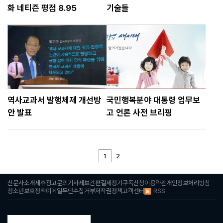
화 네티즌 평점 8.95
기술들
역사교과서 발행체제 개선방
국민행복분야 대통령 업무보
안 발표
고 언론 사전 브리핑
1
2
신문사소개
제휴광고문의
기사제보
간편결제
정기구독신청
이용약관
개인정보처리방침
RSS
청소년보호정책
이메일무단수집거부
저작권정책
고객센터