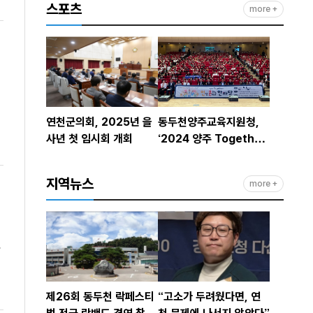
스포츠
more +
은
연천군의회, 2025년 을
동두천양주교육지원청,
사년 첫 임시회 개회
‘2024 양주 Together
인문(인성·문화예술) 한
마당’ 운영
지역뉴스
more +
제26회 동두천 락페스티
“고소가 두려웠다면, 연