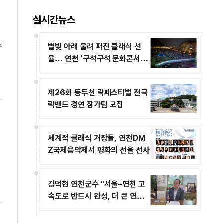
실시간뉴스
모
별빛 아래 울려 퍼진 클래식 선
율… 연천 '구석구석 문화콘서트'
1,400명 감동
제26회 동두천 락페스티벌 전국
락밴드 경연 참가팀 모집
세계적 클래식 거장들, 연천DM
Z국제음악제서 평화의 선율 선사
김덕현 연천군수 "서울~연천 고
속도로 반드시 완성, 더 큰 연천
의 미래 열겠다"