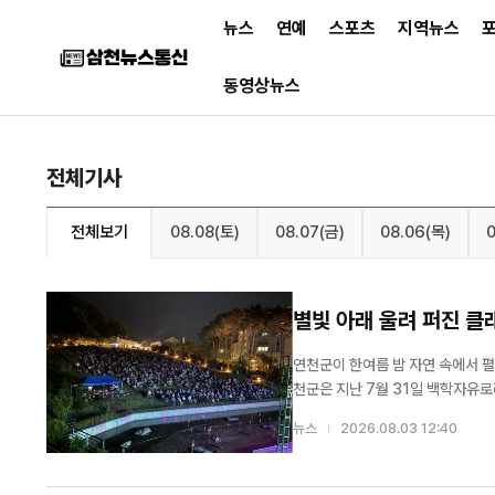
뉴스
연예
스포츠
지역뉴스
동영상뉴스
전체기사
전체보기
08.08(토)
08.07(금)
08.06(목)
0
별빛 아래 울려 퍼진 클
연천군이 한여름 밤 자연 속에서 펼
천군은 지난 7월 31일 백학자유로
밤에'가 약 1,400명의 관객이 참석한 가운데 성
뉴스
2026.08.03 12:40
'연천 구석구석 문화콘서트'의 대표