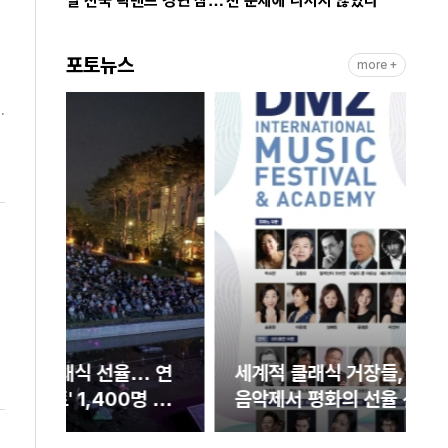
벌 전국 락밴드 경연 참가
천 문제에 나서지 않았다”
팀 모집
포토뉴스
more +
 연
세계적 클래식 거장들, 연천DMZ국제
 감
음악제서 평화의 선율 선사