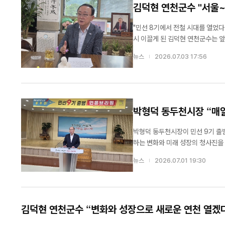
김덕현 연천군수 "서울~
"민선 8기에서 전철 시대를 열었다면 민선 
시 이끌게 된 김덕현 연천군수는 
지리적 여건을 더 이상 한계가 아닌
뉴스
2026.07.03 17:56
화를 
박형덕 동두천시장 “매일
동두천시장, ‘
련 보도… “사실과 전혀 달라 깊은
박형덕 동두천시장이 민선 9기 출범
하는 변화와 미래 성장의 청사진을 밝혔다. 동두천시는 1일 시청 대회의실에서 민선 9기 첫 언론
유감”
간 추진할 시정 운영 방향과 핵심 
뉴스
2026.07.01 19:30
차근차근 다져왔다”며 “이제는 그 
김덕현 연천군수 “변화와 성장으로 새로운 연천 열겠