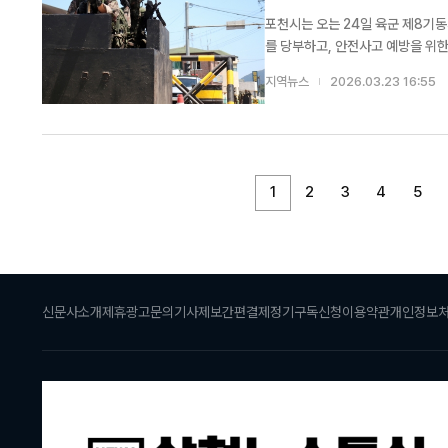
포천시는 오는 24일 육군 제8기동
를 당부하고, 안전사고 예방을 위한 주의를 요청했다. 이번 훈련은 실제 상황 
있도록 임무 수행 절차를 숙달하고,
지역뉴스
2026.03.23 16:55
천시는 훈련 기간 중 군 병력과 차량
1
2
3
4
5
신문사소개
제휴광고문의
기사제보
간편결제
정기구독신청
이용약관
개인정보