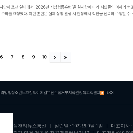
사단이 포천 일대에서 ‘2026년 지상협동훈련’을 실시함에 따라 시민들의 이해와 협
발생 시 현장에서 작전을 신속히 수행할 수
 다양한 도발 및 침투 상황에 대비한 통합방위 대응 태세를 점검하기 위해 실시된다. 포
 이동이 증가함에 따...
6
7
8
9
10
처리방침
청소년보호정책
이메일무단수집거부
저작권정책
고객센터
RSS
삼천리뉴스통신 | 설립일 : 2022년 9월 1일 | 대표이사 : 
경기 연천 전곡읍 전곡역로66번길 17 | 대표전화:010-9062