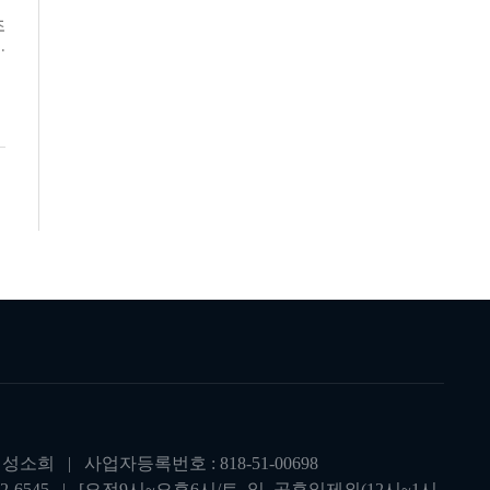
조
성소희 | 사업자등록번호 : 818-51-00698
-6545 | [오전9시~오후6시/토, 일, 공휴일제외(12시~1시