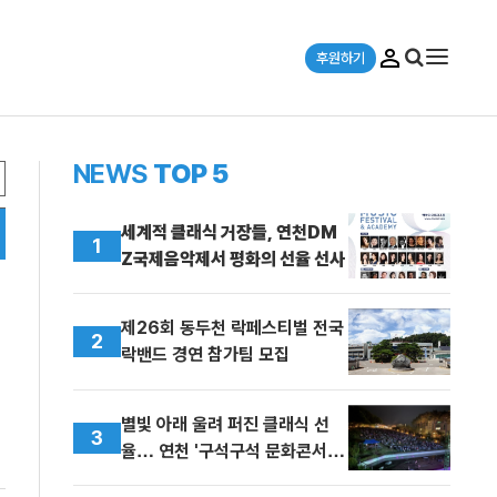
후원하기
NEWS
TOP 5
세계적 클래식 거장들, 연천DM
1
Z국제음악제서 평화의 선율 선사
제26회 동두천 락페스티벌 전국
2
락밴드 경연 참가팀 모집
별빛 아래 울려 퍼진 클래식 선
3
율… 연천 '구석구석 문화콘서트'
1,400명 감동