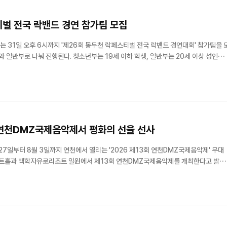
벌 전국 락밴드 경연 참가팀 모집
31일 오후 6시까지 '제26회 동두천 락페스티벌 전국 락밴드 경연대회' 참가팀을 
 일반부로 나눠 진행된다. 청소년부는 19세 이하 학생, 일반부는 20세 이상 성인을
모두 100팀을 선착순 모집한다. 참가를 희망하는 팀은 참가신청서와 관
자세한 사항은 동두천 락페스...
 연천DMZ국제음악제서 평화의 선율 선사
7일부터 8월 3일까지 연천에서 열리는 '2026 제13회 연천DMZ국제음악제' 무대
아트홀과 백학자유로리조트 일원에서 제13회 연천DMZ국제음악제를 개최한다고 밝혔
해 문화예술 교류의 장을 이어오고 있다....