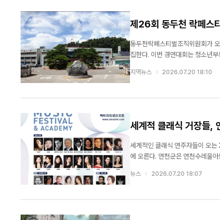
제26회 동두천 락페스티
동두천락페스티벌조직위원회가 오는 
집한다. 이번 경연대회는 청소년부와
대상으로 하며 일반부 70팀, 청소년부 30팀 등 
지역뉴스
2026.07.20 18:10
련 서류를 이메일로 제출하면 된다. 
세계적 클래식 거장들,
세계적인 클래식 연주자들이 오는 2
에 오른다. 연천군은 연천수레울
다. 올해로 13회째를 맞는 연천DMZ국제음악제는 세계적인 연주자와 젊은 음악인들이 함께하는 국제 클래식 축제로, 공
뉴스
2026.07.20 18:07
연과 국제콩쿠르, 마스터클래스를 통