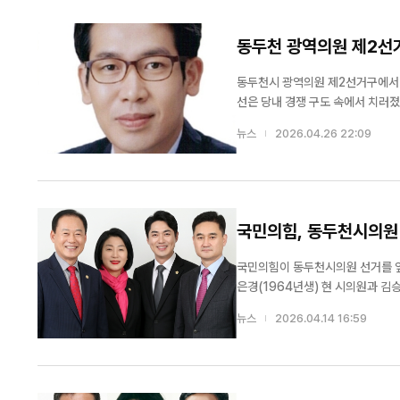
동두천 광역의원 제2선거
동두천시 광역의원 제2선거구에서 
선은 당내 경쟁 구도 속에서 치러졌으며, 결과
동을 기반으로 꾸준히 인지도를 쌓
뉴스
2026.04.26 22:09
꼽힌다. 또한 경기북부특별자치도 추진
국민의힘, 동두천시의원
국민의힘이 동두천시의원 선거를 앞두고 가·
은경(1964년생) 현 시의원과 김
시의원으로서의 의정 경험을 강점으
뉴스
2026.04.14 16:59
박형덕 동두천시장 “
을 힘나게”