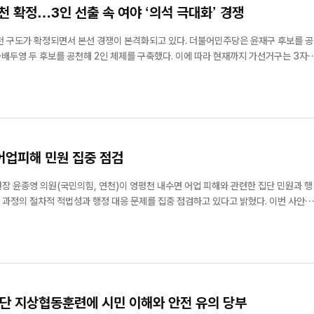
 확정…3인 선출 속 여야 ‘의석 극대화’ 경쟁
되면서 본선 경쟁이 본격화되고 있다. 더불어민주당은 윤재구 후보를 공
배두영 두 후보를 공천해 2인 체제를 구축했다. 이에 따라 현재까지 가선거구는 3자
3인을 선출하는 구조로, 복수 후보 간 경쟁 속에서 각 정당이 최대 의석 확보를 놓고 
망이다. 민주당은 추가 공천 가능성...
어업피해 민원 집중 점검
 윤종영 의원(국민의힘, 연천)이 영평천 내수면 어업 피해와 관련한 집단 민원과 행
 과정의 절차적 적법성과 행정 대응 문제를 집중 점검하고 있다고 밝혔다. 이번 사안은
위험개선지구 정비사업’과 관련해 불거졌다. 해당 사업은 하천 정비 1.4km와 교량 재
의 재해예방사업이다. 신...
단 지상협동훈련에 시민 이해와 안전 유의 당부