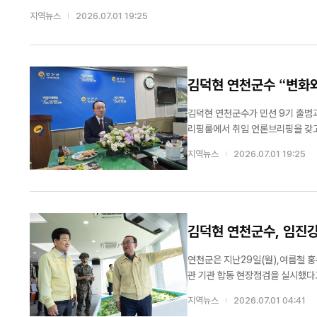
지역뉴스
2026.07.01 19:25
김덕현 연천군수 “변화
김덕현 연천군수가 민선 9기 출범과 함께 변
리핑룸에서 취임 언론브리핑을 갖고 
과를 바탕으로 군민이 체감할 수 있는 변화와 성장
지역뉴스
2026.07.01 19:25
거에서 다시 한 번 저를 믿고 선택해
김덕현 연천군수, 임진강
연천군은 지난29일(월),여름철 
관 기관 합동 현장점검을 실시했다고 밝혔다. 이번점검은 기후변화에 따른 국지성 집중호우와 
역의 특수한 비상상황에 선제적으로 대응해 군
지역뉴스
2026.07.01 04:41
장관,한국수자원공사(K-water)한