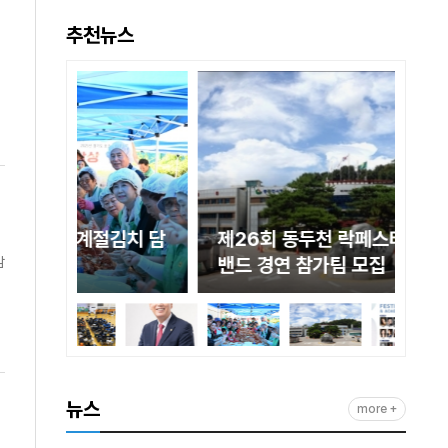
추천뉴스
김치 담
제26회 동두천 락페스티벌 전국 락
세
밴드 경연 참가팀 모집
제
감
뉴스
more +