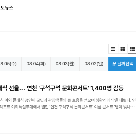
포토뉴스
8.05(수)
08.04(화)
08.03(월)
08.02(일)
날짜선택
래식 선율… 연천 '구석구석 문화콘서트' 1,400명 감동
친 야외 클래식 공연이 군민과 관광객들의 큰 호응을 얻으며 성황리에 막을 내렸다. 연
리조트 야외특설무대에서 열린 '연천 구석구석 문화콘서트' 여름 콘서트 '별이 빛나는
공적으로 개최됐다고 밝혔다. 이번 공연은 문화체육관광부 공모사업인
 프로그램으로 마련됐으며,...