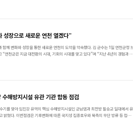
와 성장으로 새로운 연천 열겠다”
화와 성장을 통한 새로운 연천의 도약을 약속했다. 김 군수는 1일 연천군청 브
“연천군은 지금 대전환의 시대, 기회의 시대를 맞고 있다”며 “지난 4년의 경험과 성
을 반드시 만들어 내겠다”고 밝혔다. 이날 김 군수는 먼저 “6·3 지방선
 주신 군민 여러분께...
 수해방지시설 유관 기관 합동 점검
홍수기를 맞아 임진강 유역의 핵심 수해방지시설인 군남댐과 최전방 필승교 일대에서 유
북측의 무단 방류 등 접경지
민의 생명과 재산을 보호하고자 마련됐다. 이날 김덕현 연천군수는 통일부
강유역본부장,육군 제2...