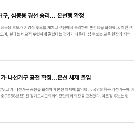
구, 심동용 경선 승리… 본선행 확정
심동용 후보가 지영식 후보를 제치고 경선에서 승리하며 본선행을 확정했다. 이번 경
는 비교적 뚜렷하게 갈렸다는 평가가 나온다. 심 후보는 교육 현장과 지역 활
아온 인물로, 학원 운영과 지역사회 참여를 통해 구축한 생활 밀착형 기반이 강점으로
 활동 등 지역 현안...
 가·나선거구 공천 확정…본선 체제 돌입
나선거구 공천을 확정하며 본선 체제에 돌입했다. 국민의힘은 가선거구에 이
승호(1958년생) 전 경기도시군의회의장협의회 의장을 공천했다. 이은경 후보는 현직
로 내세우고 있으며, 김승호 후보는 광역 단위 의정 협의체를 이끈 경력을 바탕으로
지역 내 정치적 영향력을 강조하고 있다. 나선거구에는 송흥석(1...
매일 새롭게, 시민
별빛 아래 울려 퍼진 클래식 선율…
천 '구석구석 문화콘서트' 1,400명
동