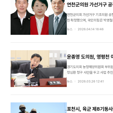
연천군의원 가선거구 공천
연천군의회 가선거구 기초의원 공천 구도가 확정
천 확정했으며, 국민의힘은 박영철·
구도로 압축된 상태다. 가선거구는 
뉴스
2026.04.14 16:46
략 싸움을 벌일 전
윤종영 도의원, 영평천 
경기도의회 농정해양위원회 부위원장
정심판 청구 사안을 두고 사업 추진
포천시가 추진 중인 ‘주원 자연재해
뉴스
2026.03.26 12:41
가설 등을 포함한 약 161억 원 규모
포천시, 육군 제8기동사