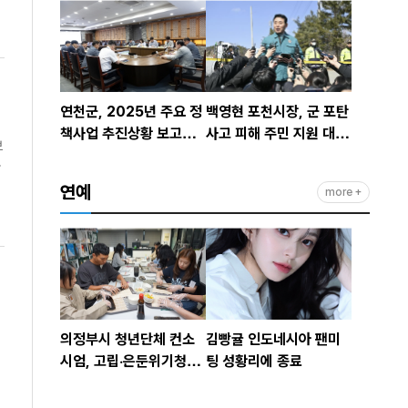
연천군, 2025년 주요 정
백영현 포천시장, 군 포탄
책사업 추진상황 보고회
사고 피해 주민 지원 대책
개최
발표
연예
more +
의정부시 청년단체 컨소
김빵귤 인도네시아 팬미
시엄, 고립·은둔위기청년
팅 성황리에 종료
대상 커뮤니티형 지역돌
봄 모델 운영