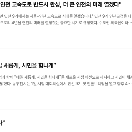
연천 고속도로 반드시 완성, 더 큰 연천의 미래 열겠다"
9기에서는 서울~연천 고속도로 시대를 열겠습니다." 민선 9기 연천군정을 다
앞으로의 4년을 연천의 미래를 결정짓는 중요한 시기로 규정했다. 수도권 최북단이라는
 성장의 기회로 바꾸고, 교통과 관광, 산업, 정주여건을 함께 키워 군민이 체감하는 변
만들어 가겠다는 구상이다. 김 군수는 민선 8기의 가...
 새롭게, 시민을 힘나게”
통일교 후원금 수수’ 관
동두천시 새마을부녀회, 계절
그기로 이웃사랑 실천
과 함께 “매일 새롭게, 시민을 힘나게”를 새로운 시정 비전으로 제시하고 시민이 체
브리핑을 열고 향후 4년
정책을 발표했다. 이날 박 시장은 “지난 시간 동안 동두천의 새로운 도약을 위한 기반을
성과를 바탕으로 시민들...
다”