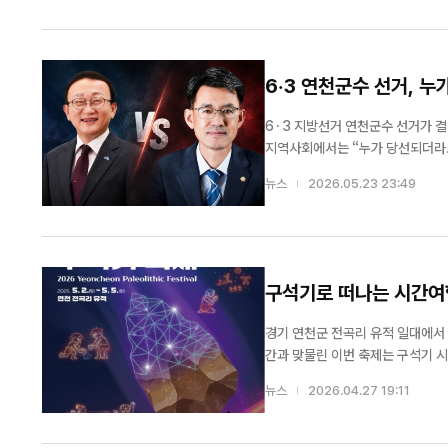
6·3 연천군수 선거, 누
6·3 지방선거 연천군수 선거가 결
지역사회에서는 “누가 당선되더라도 임
중심에는 더불어민주당 박충식 후보의
뉴스
2026.05.23 23:49
박 후보가 선거 벽보와 공보물 등에 
구석기로 떠나는 시간여
경기 연천군 전곡리 유적 일대에서 
간과 맞물린 이번 축제는 구석기 시
객 맞이에 나선다. 연천 구석기축제는 체험과 경연, 퍼포먼스, 전시, 공연 등으로 구성된 대표 역사문화 축제다. 특히 전곡
뉴스
2026.04.27 19:11
리 유적의 역사적 가치와 콘텐츠 경