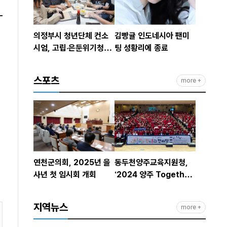
의정부시 청년단체 컨소
김빵귤 인도네시아 팬미
시엄, 고립·은둔위기청년
팅 성황리에 종료
대상 커뮤니티형 지역돌
봄 모델 운영
스포츠
more +
연천군의회, 2025년 을
동두천양주교육지원청,
사년 첫 임시회 개회
‘2024 양주 Together
인문(인성·문화예술) 한
마당’ 운영
지역뉴스
more +