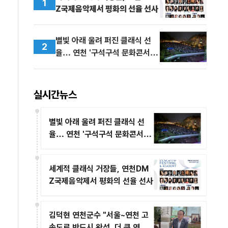
1
Z국제음악제서 평화의 선율 선사
별빛 아래 울려 퍼진 클래식 선
2
율… 연천 '구석구석 문화콘서트'
1,400명 감동
실시간뉴스
별빛 아래 울려 퍼진 클래식 선
율… 연천 '구석구석 문화콘서트'
1,400명 감동
세계적 클래식 거장들, 연천DM
Z국제음악제서 평화의 선율 선사
김덕현 연천군수 "서울~연천 고
속도로 반드시 완성, 더 큰 연천