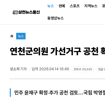
뉴스
연예
스포츠
지역뉴스
동영상뉴스
뉴스
연천군의원 가선거구 공천 확
성소희
기자
입력 2026.04.14 16:46
조회수 33,020
댓글 
민주 윤재구 확정·추가 공천 검토…국힘 박영철