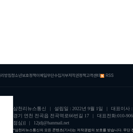
처리방침
청소년보호정책
이메일무단수집거부
저작권정책
고객센터
RSS
삼천리뉴스통신 | 설립일 : 2022년 9월 1일 | 대표이사 : 
경기 연천 전곡읍 전곡역로66번길 17 | 대표전화:010-9062
점심)] | 12jdj@hanmail.net
*삼천리뉴스통신의 모든 콘텐츠(기사)는 저작권법의 보호를 받습니다. 무단 전