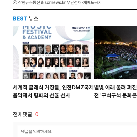
ⓒ 삼천뉴스통신 & scrnews.kr 무단전재-재배포금지
BEST
뉴스
세계적 클래식 거장들, 연천DMZ국제
별빛 아래 울려 퍼진
음악제서 평화의 선율 선사
천 '구석구석 문화콘서
동
전체댓글
0