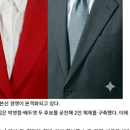
본선 경쟁이 본격화되고 있다.
통일교 후원금 수수’ 관
동두천시 새마을부녀회, 계절
 박영철·배두영 두 후보를 공천해 2인 체제를 구축했다. 이에
그기로 이웃사랑 실천