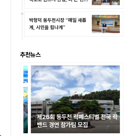
의 미래 열겠다"
박형덕 동두천시장 “매일 새롭
게, 시민을 힘나게”
추천뉴스
김치 담
제26회 동두천 락페스티벌 전국 락
세
밴드 경연 참가팀 모집
제