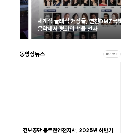
 연
세계적 클래식 거장들, 연천DMZ국제
 감
음악제서 평화의 선율 선사
동영상뉴스
more +
건보공단 동두천연천지사, 2025년 하반기