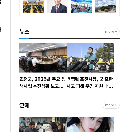
일
과
뉴스
more +
에
.
연천군, 2025년 주요 정
백영현 포천시장, 군 포탄
책사업 추진상황 보고회
사고 피해 주민 지원 대책
개최
발표
연예
more +