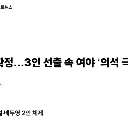
포토뉴스
정…3인 선출 속 여야 ‘의석 
0
·배두영 2인 체제