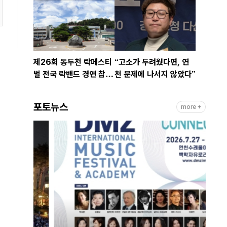
제26회 동두천 락페스티
“고소가 두려웠다면, 연
벌 전국 락밴드 경연 참가
천 문제에 나서지 않았다”
팀 모집
포토뉴스
more +