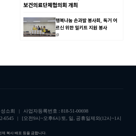
보건의료단체협의회 개최
행복나눔 손과발 봉사회, 독거 어
르신 위한 밀키트 지원 봉사
성소희 | 사업자등록번호 : 818-51-00698
-6545 | [오전9시~오후6시/토, 일, 공휴일제외(12시~1시
제 복사 배포 등을 금합니다.