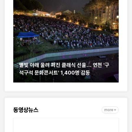
힘
별빛 아래 울려 퍼진 클래식 선율… 연천 '구
세
석구석 문화콘서트' 1,400명 감동
서
동영상뉴스
more +