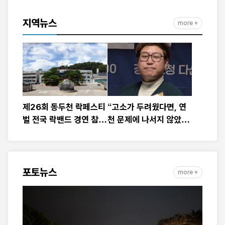
마당’ 운영
지역뉴스
more +
제26회 동두천 락페스티
“고소가 두려웠다면, 연
벌 전국 락밴드 경연 참가
천 문제에 나서지 않았
팀 모집
다”
포토뉴스
more +