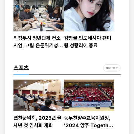
의정부시 청년단체 컨소
김빵귤 인도네시아 팬미
시엄, 고립·은둔위기청년
팅 성황리에 종료
대상 커뮤니티형 지역돌
봄 모델 운영
스포츠
more +
연천군의회, 2025년 을
동두천양주교육지원청,
사년 첫 임시회 개회
‘2024 양주 Together
인문(인성·문화예술) 한