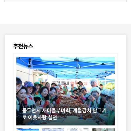
추천뉴스
 보
동두천시 새마을부녀회, 계절김치 담그기
제
로 이웃사랑 실천
경