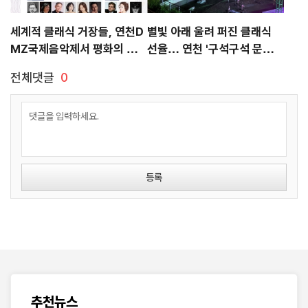
세계적 클래식 거장들, 연천D
별빛 아래 울려 퍼진 클래식
MZ국제음악제서 평화의 선율
선율… 연천 '구석구석 문화콘
선사
서트' 1,400명 감동
전체댓글
0
등록
추천뉴스