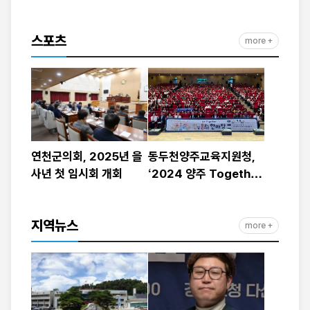
대상 커뮤니티형 지역돌
봄 모델 운영
스포츠
more +
연천군의회, 2025년 을
동두천양주교육지원청,
사년 첫 임시회 개회
‘2024 양주 Together
인문(인성·문화예술) 한
마당’ 운영
지역뉴스
more +