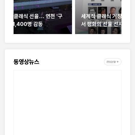
구
세계적 클래식 거장들, 연천DMZ국제음악제
김
서 평화의 선율 선사
시
동영상뉴스
more +