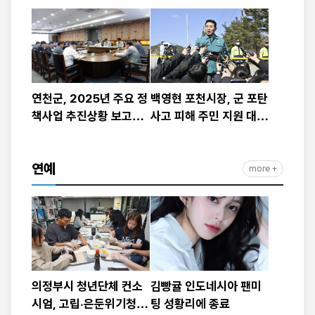
연천군, 2025년 주요 정
백영현 포천시장, 군 포탄
책사업 추진상황 보고회
사고 피해 주민 지원 대책
개최
발표
연예
more +
의정부시 청년단체 컨소
김빵귤 인도네시아 팬미
시엄, 고립·은둔위기청년
팅 성황리에 종료