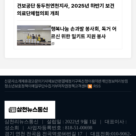
건보공단 동두천연천지사, 2025년 하반기 보건
의료단체협의회 개최
행복나눔 손과발 봉사회, 독거 어
르신 위한 밀키트 지원 봉사
신문사소개
제휴광고문의
기사제보
간편결제
정기구독신청
이용약관
개인정보처리방침
RSS
청소년보호정책
이메일무단수집거부
저작권정책
고객센터
삼천리뉴스통신 | 설립일 : 2022년 9월 1일 | 대표이사 :
성소희 | 사업자등록번호 : 818-51-00698
경기 연천 전곡읍 전곡역로66번길 17 | 대표전화:010-9062-