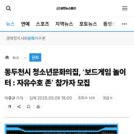
뉴스
연예
스포츠
지역뉴스
포토뉴스
동영상뉴스
경제
정치
사회
문화
지구촌
문화
뉴스
동두천시 청소년문화의집, ‘보드게임 놀이
터 : 자유수호 존’ 참가자 모집
이종규
기자
입력 2025.05.09 18:00
조회수 105
댓글 0
가