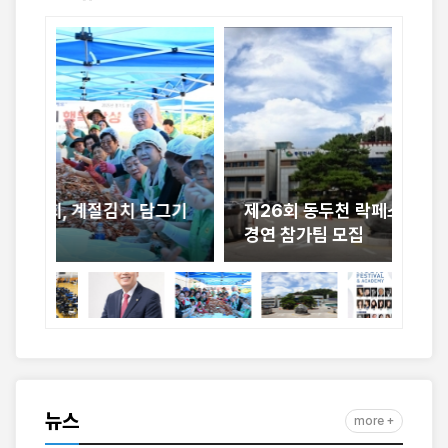
그기
제26회 동두천 락페스티벌 전국 락밴드
세
경연 참가팀 모집
악
뉴스
more +