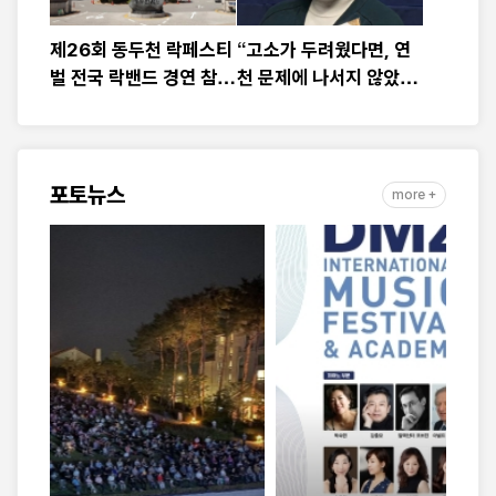
제26회 동두천 락페스티
“고소가 두려웠다면, 연
벌 전국 락밴드 경연 참가
천 문제에 나서지 않았
팀 모집
다”
포토뉴스
more +